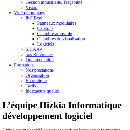
Gestion industrielle, Traçabilité
Vision
Vidéo-Comptage
Ibaï Begi
Panneaux modulaires
Caissons
Chambre amovible
Chambres de visualisation
Logiciels
SICAAV
nos Références
Documentation
Formation
Nos prestations
Organisation
En pratique
Tarifs
Indicateurs qualité
L’équipe Hizkia Informatique
développement logiciel