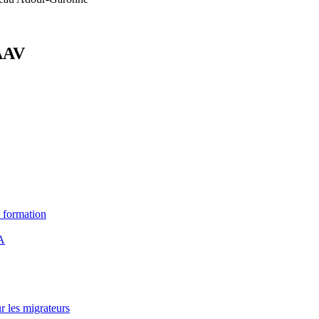
CAAV
e formation
HA
r les migrateurs