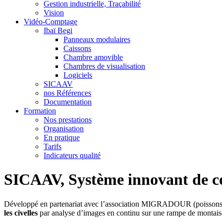
Gestion industrielle, Traçabilité
Vision
Vidéo-Comptage
Ibaï Begi
Panneaux modulaires
Caissons
Chambre amovible
Chambres de visualisation
Logiciels
SICAAV
nos Références
Documentation
Formation
Nos prestations
Organisation
En pratique
Tarifs
Indicateurs qualité
SICAAV, Système innovant de co
Développé en partenariat avec l’association MIGRADOUR (poissons
les civelles
par analyse d’images en continu sur une rampe de montais