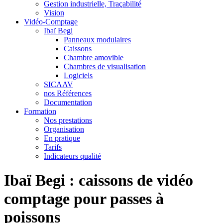
Gestion industrielle, Traçabilité
Vision
Vidéo-Comptage
Ibaï Begi
Panneaux modulaires
Caissons
Chambre amovible
Chambres de visualisation
Logiciels
SICAAV
nos Références
Documentation
Formation
Nos prestations
Organisation
En pratique
Tarifs
Indicateurs qualité
Ibaï Begi : caissons de vidéo
comptage pour passes à
poissons