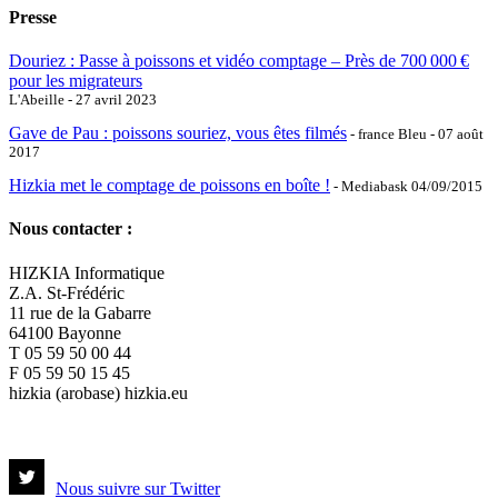
Presse
Douriez : Passe à poissons et vidéo comptage – Près de 700 000 €
pour les migrateurs
L'Abeille - 27 avril 2023
Gave de Pau : poissons souriez, vous êtes filmés
- france Bleu - 07 août
2017
Hizkia met le comptage de poissons en boîte !
- Mediabask 04/09/2015
Nous contacter :
HIZKIA Informatique
Z.A. St-Frédéric
11 rue de la Gabarre
64100 Bayonne
T 05 59 50 00 44
F 05 59 50 15 45
hizkia (arobase) hizkia.eu
Nous suivre sur Twitter